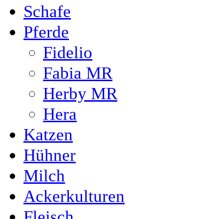
Schafe
Pferde
Fidelio
Fabia MR
Herby MR
Hera
Katzen
Hühner
Milch
Ackerkulturen
Fleisch